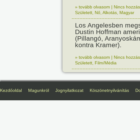
» tovább olvasom
|
Nincs hozzász
Született
,
Nő
,
Alkotás
,
Magyar
Los Angelesben megs
Dustin Hoffman ameri
(Pillangó, Aranyoská
kontra Kramer).
» tovább olvasom
|
Nincs hozzász
Született
,
Film/Média
Kezdőoldal
Magunkról
Jognyilatkozat
Köszönetnyilvánítás
D