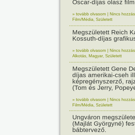
Oscar-díjas olasz fil
» tovább olvasom
|
Nincs hozzász
Film/Média
,
Született
Megszületett Reich Ká
Kossuth-díjas grafik
» tovább olvasom
|
Nincs hozzász
Alkotás
,
Magyar
,
Született
Megszületett Gene De
díjas amerikai-cseh ill
képregényszerző, raj
(Tom és Jerry, Popeye
» tovább olvasom
|
Nincs hozzász
Film/Média
,
Született
Ungváron megszületet
(Majlát Györgyné) fest
bábtervező.