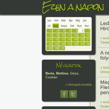
Ezen a napon
Jan
Feb
Már
Ápr
Máj
Jún
Led
Júl
Aug
Szept
Okt
Nov
Dec
Hir
1
2
3
4
5
6
7
8
9
10
11
12
13
14
» tov
15
16
17
18
19
20
21
Tört
22
23
24
25
26
27
28
29
30
31
A n
fol
Névnapok
» tov
Ünne
Berta
,
Bettina
, Géza,
Csobán
Meg
» névnapok eredete
Fle
peni
» tov
Szüle