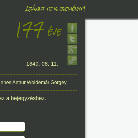
Ajánlj te is eseményt!
177
éve
éve
8. 06.
1849. 08. 11.
éve
hannes Arthur Woldemár Görgey.
8. 06.
ez a bejegyzéshez.
éve
8. 06.