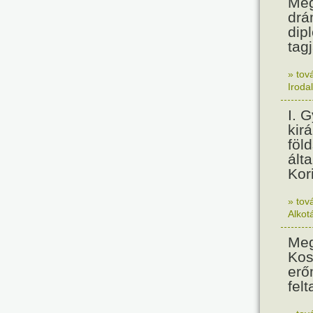
Meg
drá
dip
tagj
» tov
Iroda
I. 
kir
föl
álta
Kor
» tov
Alkot
Meg
Kos
erő
felt