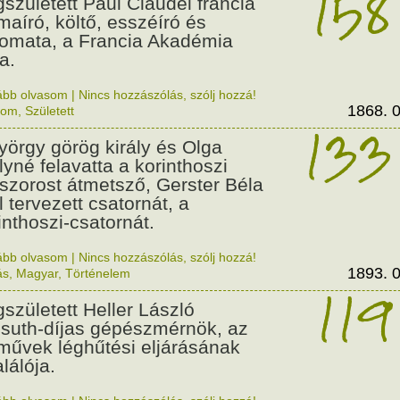
158
született Paul Claudel francia
maíró, költő, esszéíró és
lomata, a Francia Akadémia
a.
ább olvasom
|
Nincs hozzászólás, szólj hozzá!
1868. 0
lom
,
Született
133
György görög király és Olga
ályné felavatta a korinthoszi
dszorost átmetsző, Gerster Béla
l tervezett csatornát, a
inthoszi-csatornát.
ább olvasom
|
Nincs hozzászólás, szólj hozzá!
1893. 0
ás
,
Magyar
,
Történelem
119
született Heller László
suth-díjas gépészmérnök, az
művek léghűtési eljárásának
alálója.