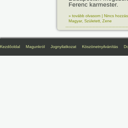
Ferenc karmester.
» tovább olvasom
|
Nincs hozzász
Magyar
,
Született
,
Zene
Kezdőoldal
Magunkról
Jognyilatkozat
Köszönetnyilvánítás
D