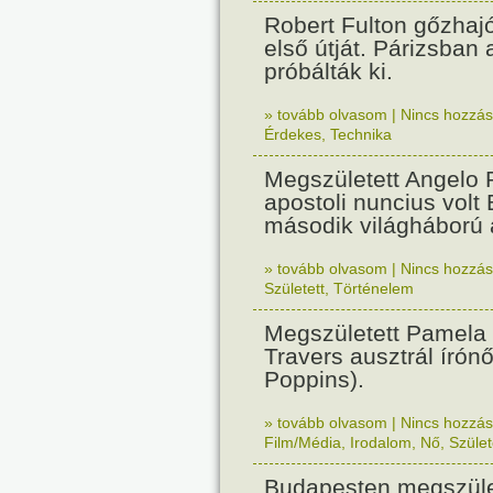
Robert Fulton gőzhaj
első útját. Párizsban
próbálták ki.
» tovább olvasom
|
Nincs hozzász
Érdekes
,
Technika
Megszületett Angelo R
apostoli nuncius volt
második világháború a
» tovább olvasom
|
Nincs hozzász
Született
,
Történelem
Megszületett Pamela
Travers ausztrál írón
Poppins).
» tovább olvasom
|
Nincs hozzász
Film/Média
,
Irodalom
,
Nő
,
Szület
Budapesten megszület