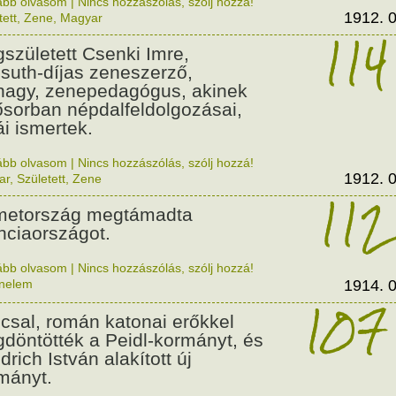
ább olvasom
|
Nincs hozzászólás, szólj hozzá!
1912. 0
tett
,
Zene
,
Magyar
114
született Csenki Imre,
suth-díjas zeneszerző,
nagy, zenepedagógus, akinek
ősorban népdalfeldolgozásai,
ái ismertek.
ább olvasom
|
Nincs hozzászólás, szólj hozzá!
1912. 0
ar
,
Született
,
Zene
112
etország megtámadta
nciaországot.
ább olvasom
|
Nincs hozzászólás, szólj hozzá!
énelem
1914. 0
107
csal, román katonai erőkkel
döntötték a Peidl-kormányt, és
drich István alakított új
mányt.