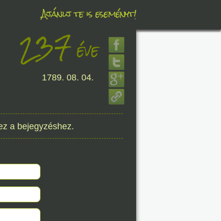
Ajánlj te is eseményt!
237
éve
éve
1789. 08. 04.
8. 07.
éve
ez a bejegyzéshez.
8. 07.
éve