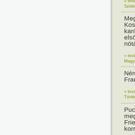
» tov
Szüle
Meg
Kos
kar
els
nót
» tov
Magy
Ném
Fra
» tov
Tört
Puc
meg
Frie
kor