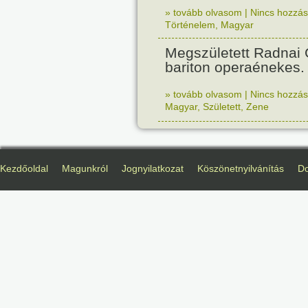
» tovább olvasom
|
Nincs hozzász
Történelem
,
Magyar
Megszületett Radnai
bariton operaénekes.
» tovább olvasom
|
Nincs hozzász
Magyar
,
Született
,
Zene
Kezdőoldal
Magunkról
Jognyilatkozat
Köszönetnyilvánítás
D