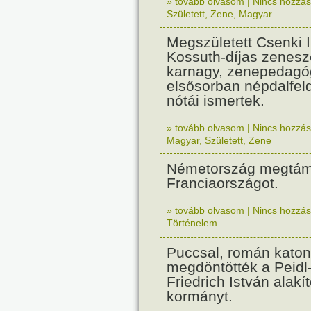
» tovább olvasom
|
Nincs hozzász
Született
,
Zene
,
Magyar
Megszületett Csenki 
Kossuth-díjas zenesz
karnagy, zenepedagó
elsősorban népdalfel
nótái ismertek.
» tovább olvasom
|
Nincs hozzász
Magyar
,
Született
,
Zene
Németország megtám
Franciaországot.
» tovább olvasom
|
Nincs hozzász
Történelem
Puccsal, román katon
megdöntötték a Peidl
Friedrich István alakít
kormányt.