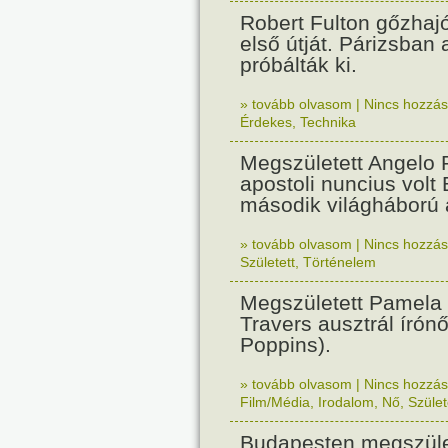
Robert Fulton gőzhaj
első útját. Párizsban
próbálták ki.
» tovább olvasom
|
Nincs hozzász
Érdekes
,
Technika
Megszületett Angelo R
apostoli nuncius volt
második világháború a
» tovább olvasom
|
Nincs hozzász
Született
,
Történelem
Megszületett Pamela
Travers ausztrál írón
Poppins).
» tovább olvasom
|
Nincs hozzász
Film/Média
,
Irodalom
,
Nő
,
Szület
Budapesten megszület