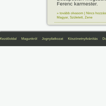
Ferenc karmester.
» tovább olvasom
|
Nincs hozzász
Magyar
,
Született
,
Zene
Kezdőoldal
Magunkról
Jognyilatkozat
Köszönetnyilvánítás
D