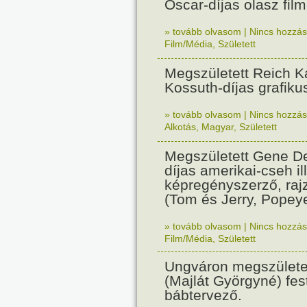
Oscar-díjas olasz fil
» tovább olvasom
|
Nincs hozzász
Film/Média
,
Született
Megszületett Reich Ká
Kossuth-díjas grafik
» tovább olvasom
|
Nincs hozzász
Alkotás
,
Magyar
,
Született
Megszületett Gene De
díjas amerikai-cseh ill
képregényszerző, raj
(Tom és Jerry, Popeye
» tovább olvasom
|
Nincs hozzász
Film/Média
,
Született
Ungváron megszületet
(Majlát Györgyné) fest
bábtervező.