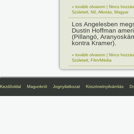
» tovább olvasom
|
Nincs hozzász
Született
,
Nő
,
Alkotás
,
Magyar
Los Angelesben megs
Dustin Hoffman ameri
(Pillangó, Aranyoská
kontra Kramer).
» tovább olvasom
|
Nincs hozzász
Született
,
Film/Média
Kezdőoldal
Magunkról
Jognyilatkozat
Köszönetnyilvánítás
D