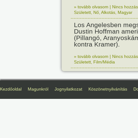
» tovább olvasom
|
Nincs hozzász
Született
,
Nő
,
Alkotás
,
Magyar
Los Angelesben megs
Dustin Hoffman ameri
(Pillangó, Aranyoská
kontra Kramer).
» tovább olvasom
|
Nincs hozzász
Született
,
Film/Média
Kezdőoldal
Magunkról
Jognyilatkozat
Köszönetnyilvánítás
D