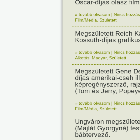
Oscar-díjas olasz fil
» tovább olvasom
|
Nincs hozzász
Film/Média
,
Született
Megszületett Reich Ká
Kossuth-díjas grafik
» tovább olvasom
|
Nincs hozzász
Alkotás
,
Magyar
,
Született
Megszületett Gene De
díjas amerikai-cseh ill
képregényszerző, raj
(Tom és Jerry, Popeye
» tovább olvasom
|
Nincs hozzász
Film/Média
,
Született
Ungváron megszületet
(Majlát Györgyné) fest
bábtervező.