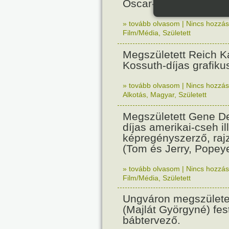
Oscar-díjas olasz fil
» tovább olvasom
|
Nincs hozzász
Film/Média
,
Született
Megszületett Reich Ká
Kossuth-díjas grafik
» tovább olvasom
|
Nincs hozzász
Alkotás
,
Magyar
,
Született
Megszületett Gene De
díjas amerikai-cseh ill
képregényszerző, raj
(Tom és Jerry, Popeye
» tovább olvasom
|
Nincs hozzász
Film/Média
,
Született
Ungváron megszületet
(Majlát Györgyné) fest
bábtervező.