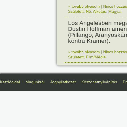
» tovább olvasom
|
Nincs hozzász
Született
,
Nő
,
Alkotás
,
Magyar
Los Angelesben megs
Dustin Hoffman ameri
(Pillangó, Aranyoská
kontra Kramer).
» tovább olvasom
|
Nincs hozzász
Született
,
Film/Média
Kezdőoldal
Magunkról
Jognyilatkozat
Köszönetnyilvánítás
D