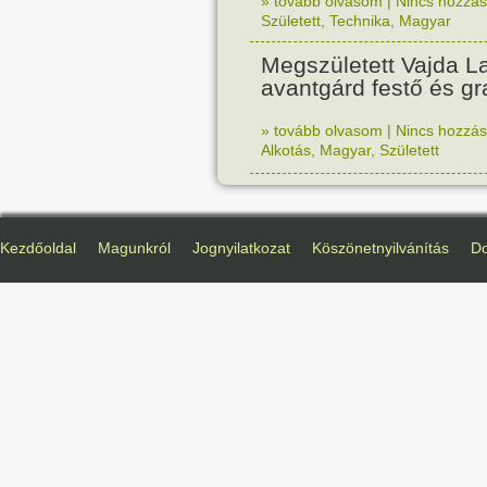
» tovább olvasom
|
Nincs hozzász
Született
,
Technika
,
Magyar
Megszületett Vajda La
avantgárd festő és gr
» tovább olvasom
|
Nincs hozzász
Alkotás
,
Magyar
,
Született
Kezdőoldal
Magunkról
Jognyilatkozat
Köszönetnyilvánítás
D