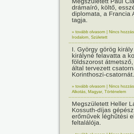
Megszületett Paul Cla
drámaíró, költő, essz
diplomata, a Francia
tagja.
» tovább olvasom
|
Nincs hozzász
Irodalom
,
Született
I. György görög királ
királyné felavatta a k
földszorost átmetsző,
által tervezett csatorn
Korinthoszi-csatornát
» tovább olvasom
|
Nincs hozzász
Alkotás
,
Magyar
,
Történelem
Megszületett Heller L
Kossuth-díjas gépés
erőművek léghűtési e
feltalálója.