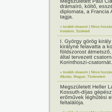
Megszületett Paul Cla
drámaíró, költő, essz
diplomata, a Francia
tagja.
» tovább olvasom
|
Nincs hozzász
Irodalom
,
Született
I. György görög királ
királyné felavatta a k
földszorost átmetsző,
által tervezett csatorn
Korinthoszi-csatornát
» tovább olvasom
|
Nincs hozzász
Alkotás
,
Magyar
,
Történelem
Megszületett Heller L
Kossuth-díjas gépés
erőművek léghűtési e
feltalálója.