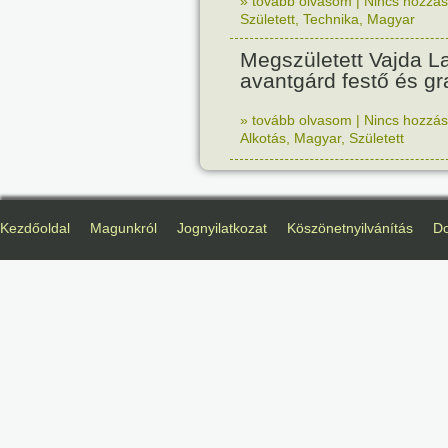
» tovább olvasom
|
Nincs hozzász
Született
,
Technika
,
Magyar
Megszületett Vajda La
avantgárd festő és gr
» tovább olvasom
|
Nincs hozzász
Alkotás
,
Magyar
,
Született
Kezdőoldal
Magunkról
Jognyilatkozat
Köszönetnyilvánítás
D