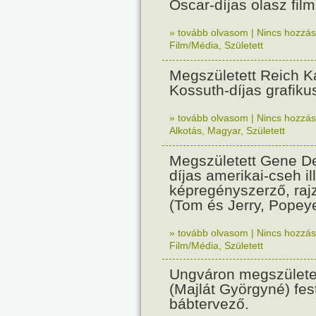
Oscar-díjas olasz fil
» tovább olvasom
|
Nincs hozzász
Film/Média
,
Született
Megszületett Reich Ká
Kossuth-díjas grafik
» tovább olvasom
|
Nincs hozzász
Alkotás
,
Magyar
,
Született
Megszületett Gene De
díjas amerikai-cseh ill
képregényszerző, raj
(Tom és Jerry, Popeye
» tovább olvasom
|
Nincs hozzász
Film/Média
,
Született
Ungváron megszületet
(Majlát Györgyné) fest
bábtervező.