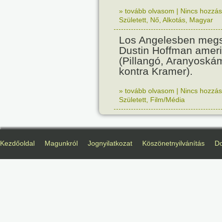
» tovább olvasom
|
Nincs hozzász
Született
,
Nő
,
Alkotás
,
Magyar
Los Angelesben megs
Dustin Hoffman ameri
(Pillangó, Aranyoská
kontra Kramer).
» tovább olvasom
|
Nincs hozzász
Született
,
Film/Média
Kezdőoldal
Magunkról
Jognyilatkozat
Köszönetnyilvánítás
D