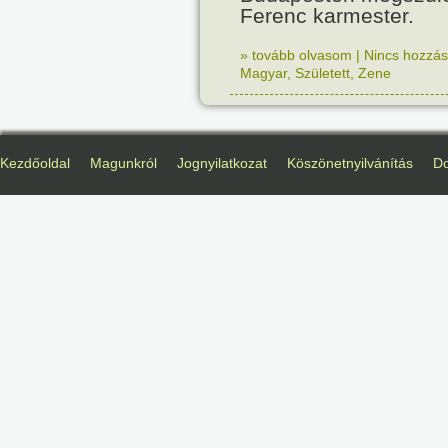
Ferenc karmester.
» tovább olvasom
|
Nincs hozzász
Magyar
,
Született
,
Zene
Kezdőoldal
Magunkról
Jognyilatkozat
Köszönetnyilvánítás
D