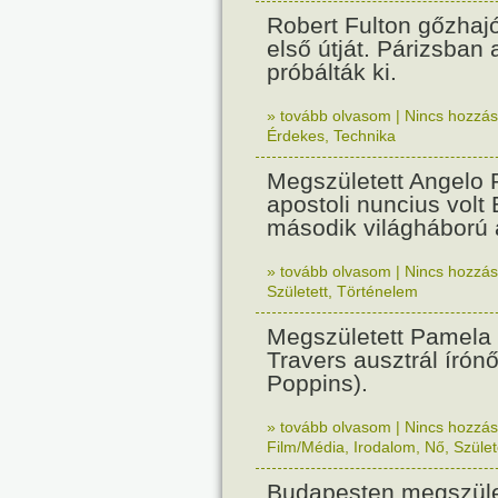
Robert Fulton gőzhaj
első útját. Párizsban
próbálták ki.
» tovább olvasom
|
Nincs hozzász
Érdekes
,
Technika
Megszületett Angelo R
apostoli nuncius volt
második világháború a
» tovább olvasom
|
Nincs hozzász
Született
,
Történelem
Megszületett Pamela
Travers ausztrál írón
Poppins).
» tovább olvasom
|
Nincs hozzász
Film/Média
,
Irodalom
,
Nő
,
Szület
Budapesten megszület