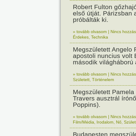
Robert Fulton gőzhaj
első útját. Párizsban
próbálták ki.
» tovább olvasom
|
Nincs hozzász
Érdekes
,
Technika
Megszületett Angelo R
apostoli nuncius volt
második világháború a
» tovább olvasom
|
Nincs hozzász
Született
,
Történelem
Megszületett Pamela
Travers ausztrál írón
Poppins).
» tovább olvasom
|
Nincs hozzász
Film/Média
,
Irodalom
,
Nő
,
Szület
Budapesten megszület