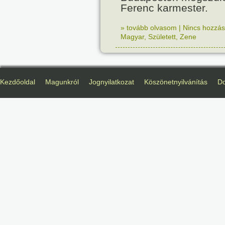
Ferenc karmester.
» tovább olvasom
|
Nincs hozzász
Magyar
,
Született
,
Zene
Kezdőoldal
Magunkról
Jognyilatkozat
Köszönetnyilvánítás
D