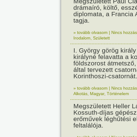
Megszületett Paul Cla
drámaíró, költő, essz
diplomata, a Francia
tagja.
» tovább olvasom
|
Nincs hozzász
Irodalom
,
Született
I. György görög királ
királyné felavatta a k
földszorost átmetsző,
által tervezett csatorn
Korinthoszi-csatornát
» tovább olvasom
|
Nincs hozzász
Alkotás
,
Magyar
,
Történelem
Megszületett Heller L
Kossuth-díjas gépés
erőművek léghűtési e
feltalálója.