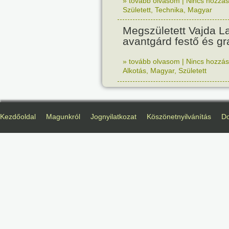
» tovább olvasom
|
Nincs hozzász
Született
,
Technika
,
Magyar
Megszületett Vajda La
avantgárd festő és gr
» tovább olvasom
|
Nincs hozzász
Alkotás
,
Magyar
,
Született
Kezdőoldal
Magunkról
Jognyilatkozat
Köszönetnyilvánítás
D