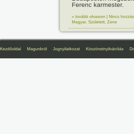
Ferenc karmester.
» tovább olvasom
|
Nincs hozzász
Magyar
,
Született
,
Zene
Kezdőoldal
Magunkról
Jognyilatkozat
Köszönetnyilvánítás
D