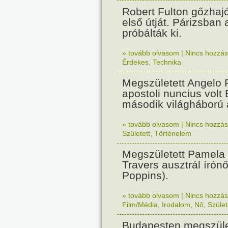
Robert Fulton gőzhaj
első útját. Párizsban
próbálták ki.
» tovább olvasom
|
Nincs hozzász
Érdekes
,
Technika
Megszületett Angelo R
apostoli nuncius volt
második világháború a
» tovább olvasom
|
Nincs hozzász
Született
,
Történelem
Megszületett Pamela
Travers ausztrál írón
Poppins).
» tovább olvasom
|
Nincs hozzász
Film/Média
,
Irodalom
,
Nő
,
Szület
Budapesten megszület