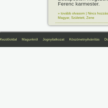
Ferenc karmester.
» tovább olvasom
|
Nincs hozzász
Magyar
,
Született
,
Zene
Kezdőoldal
Magunkról
Jognyilatkozat
Köszönetnyilvánítás
D