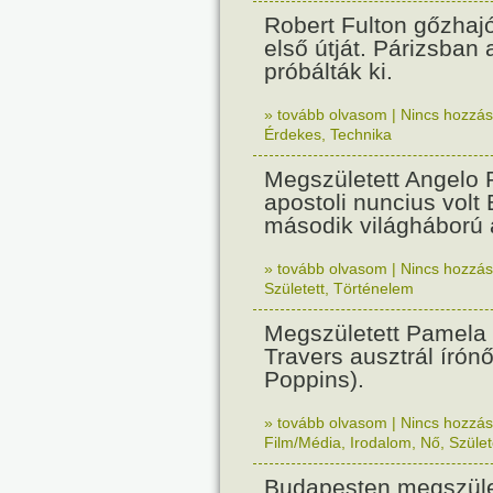
Robert Fulton gőzhaj
első útját. Párizsban
próbálták ki.
» tovább olvasom
|
Nincs hozzász
Érdekes
,
Technika
Megszületett Angelo R
apostoli nuncius volt
második világháború a
» tovább olvasom
|
Nincs hozzász
Született
,
Történelem
Megszületett Pamela
Travers ausztrál írón
Poppins).
» tovább olvasom
|
Nincs hozzász
Film/Média
,
Irodalom
,
Nő
,
Szület
Budapesten megszület