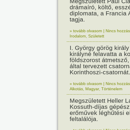
Megszületett Paul Cla
drámaíró, költő, essz
diplomata, a Francia
tagja.
» tovább olvasom
|
Nincs hozzász
Irodalom
,
Született
I. György görög királ
királyné felavatta a k
földszorost átmetsző,
által tervezett csatorn
Korinthoszi-csatornát
» tovább olvasom
|
Nincs hozzász
Alkotás
,
Magyar
,
Történelem
Megszületett Heller L
Kossuth-díjas gépés
erőművek léghűtési e
feltalálója.