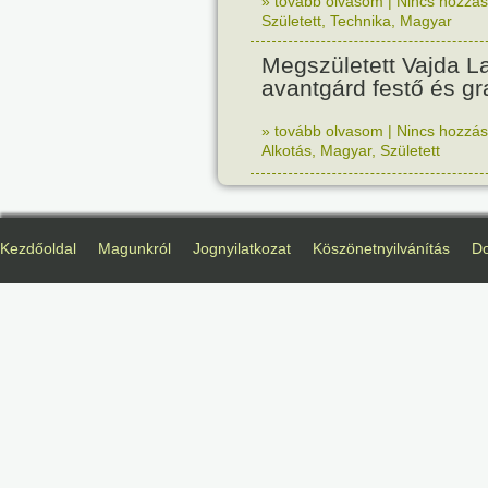
» tovább olvasom
|
Nincs hozzász
Született
,
Technika
,
Magyar
Megszületett Vajda La
avantgárd festő és gr
» tovább olvasom
|
Nincs hozzász
Alkotás
,
Magyar
,
Született
Kezdőoldal
Magunkról
Jognyilatkozat
Köszönetnyilvánítás
D