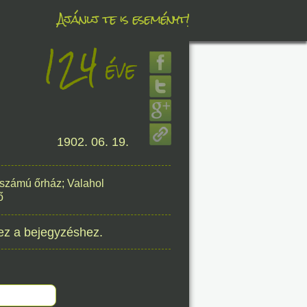
Ajánlj te is eseményt!
124
éve
éve
1902. 06. 19.
8. 08.
éve
s számú őrház; Valahol
ő
ez a bejegyzéshez.
8. 08.
éve