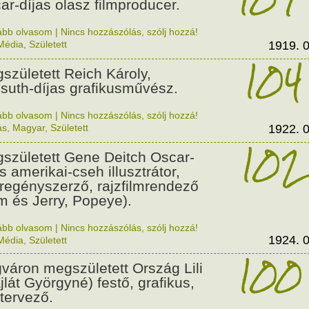
ar-díjas olasz filmproducer.
ább olvasom
|
Nincs hozzászólás, szólj hozzá!
Média
,
Született
1919. 0
104
született Reich Károly,
suth-díjas grafikusművész.
ább olvasom
|
Nincs hozzászólás, szólj hozzá!
ás
,
Magyar
,
Született
1922. 0
102
született Gene Deitch Oscar-
s amerikai-cseh illusztrátor,
regényszerző, rajzfilmrendező
m és Jerry, Popeye).
ább olvasom
|
Nincs hozzászólás, szólj hozzá!
1924. 0
Média
,
Született
100
váron megszületett Ország Lili
jlát Györgyné) festő, grafikus,
tervező.