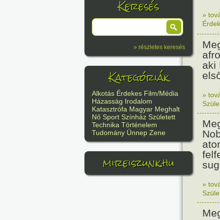
Keresés
» tov
Érde
Meg
» részletes keresés
afr
aki
Kategóriák
els
Alkotás
Érdekes
Film/Média
» tov
Házasság
Irodalom
Szüle
Katasztrófa
Magyar
Meghalt
Nő
Sport
Színház
Született
Meg
Technika
Történelem
Nob
Tudomány
Ünnep
Zene
ato
felf
mireiszunk.hu
sug
» tov
Szüle
Meg