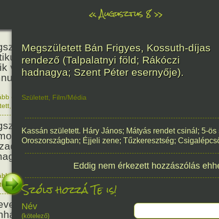
«
Augusztus 8
»
236
született Kölcsey Ferenc költő,
Megszületett Bán Frigyes, Kossuth-díjas
itikus, akadémikus, a reformkor
rendező (Talpalatnyi föld; Rákóczi
ik vezéregyénisége, a nemzeti
hadnagya; Szent Péter esernyője).
nusz költője.
ább olvasom
|
1 hozzászólás, szólj Te is hozzá!
Született
,
Film/Média
1790. 0
tett
,
Történelem
,
Zene
,
Magyar
336
született Mikes Kelemen
Kassán született. Háry János; Mátyás rendet csinál; 5-ö
oáríró, műfordító, a XVIII.
Oroszországban; Éjjeli zene; Tűzkeresztség; Csigalépcs
zadi magyar prózairodalom
nagyobb alakja.
Eddig nem érkezett hozzászólás ehh
ább olvasom
|
1 hozzászólás, szólj Te is hozzá!
Szólj hozzá Te is!
1690. 0
tett
,
Történelem
,
Irodalom
,
Magyar
186
evezték a Pesti Magyar
Név
nházat Nemzeti Színháznak.
(kötelező)