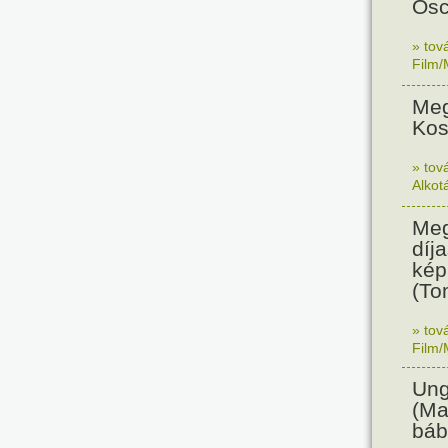
Osc
» tov
Film/
Meg
Kos
» tov
Alkot
Meg
díja
kép
(To
» tov
Film/
Ung
(Ma
báb