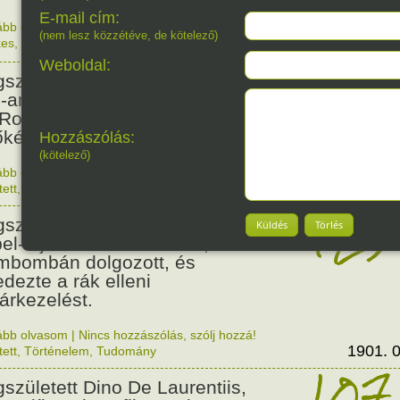
E-mail cím:
ább olvasom
|
Nincs hozzászólás, szólj hozzá!
(nem lesz közzétéve, de kötelező)
kes
,
Magyar
1840. 0
160
Weboldal:
született Matthew A. Henson
o-amerikai származású segítő,
 Robert Peary felfedezővel
őként járt az Északi-sarkon.
Hozzászólás:
(kötelező)
ább olvasom
|
Nincs hozzászólás, szólj hozzá!
1866. 0
tett
,
Érdekes
125
született Ernest Lawrence,
Küldés
Törlés
el-díjas amerikai fizikus, aki az
mbombán dolgozott, és
edezte a rák elleni
árkezelést.
ább olvasom
|
Nincs hozzászólás, szólj hozzá!
1901. 0
tett
,
Történelem
,
Tudomány
107
született Dino De Laurentiis,