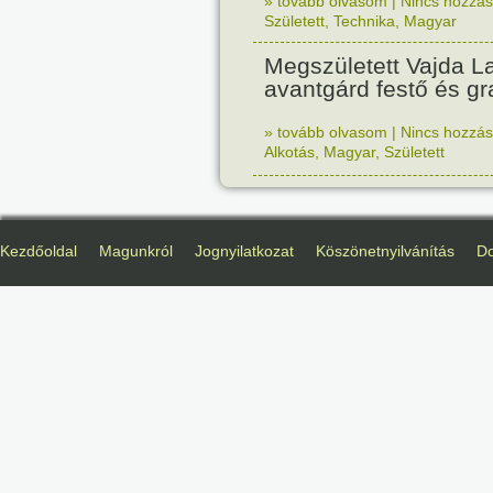
» tovább olvasom
|
Nincs hozzász
Született
,
Technika
,
Magyar
Megszületett Vajda La
avantgárd festő és gr
» tovább olvasom
|
Nincs hozzász
Alkotás
,
Magyar
,
Született
Kezdőoldal
Magunkról
Jognyilatkozat
Köszönetnyilvánítás
D