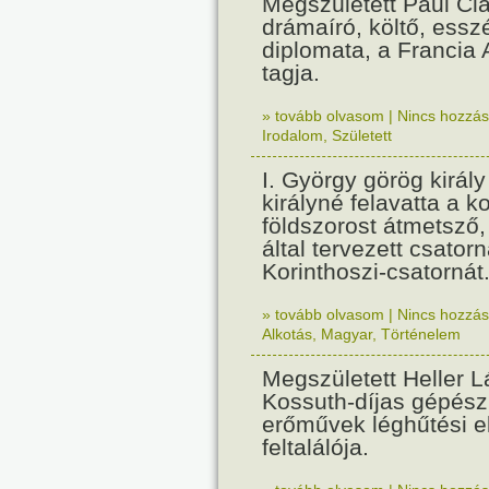
Megszületett Paul Cla
drámaíró, költő, essz
diplomata, a Francia
tagja.
» tovább olvasom
|
Nincs hozzász
Irodalom
,
Született
I. György görög királ
királyné felavatta a k
földszorost átmetsző,
által tervezett csatorn
Korinthoszi-csatornát
» tovább olvasom
|
Nincs hozzász
Alkotás
,
Magyar
,
Történelem
Megszületett Heller L
Kossuth-díjas gépés
erőművek léghűtési e
feltalálója.