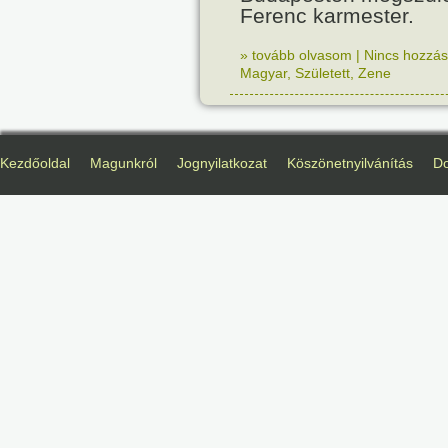
Ferenc karmester.
» tovább olvasom
|
Nincs hozzász
Magyar
,
Született
,
Zene
Kezdőoldal
Magunkról
Jognyilatkozat
Köszönetnyilvánítás
D