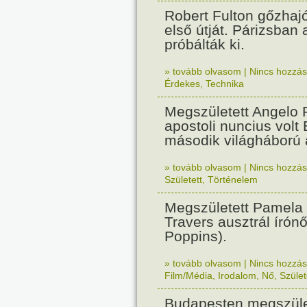
Robert Fulton gőzhaj
első útját. Párizsban
próbálták ki.
» tovább olvasom
|
Nincs hozzász
Érdekes
,
Technika
Megszületett Angelo R
apostoli nuncius volt
második világháború a
» tovább olvasom
|
Nincs hozzász
Született
,
Történelem
Megszületett Pamela
Travers ausztrál írón
Poppins).
» tovább olvasom
|
Nincs hozzász
Film/Média
,
Irodalom
,
Nő
,
Szület
Budapesten megszület