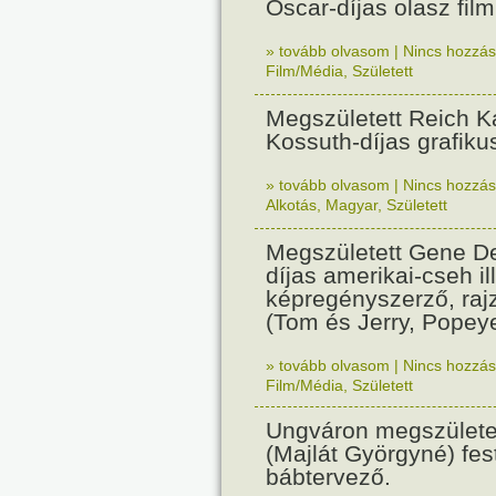
Oscar-díjas olasz fil
» tovább olvasom
|
Nincs hozzász
Film/Média
,
Született
Megszületett Reich Ká
Kossuth-díjas grafik
» tovább olvasom
|
Nincs hozzász
Alkotás
,
Magyar
,
Született
Megszületett Gene De
díjas amerikai-cseh ill
képregényszerző, raj
(Tom és Jerry, Popeye
» tovább olvasom
|
Nincs hozzász
Film/Média
,
Született
Ungváron megszületet
(Majlát Györgyné) fest
bábtervező.