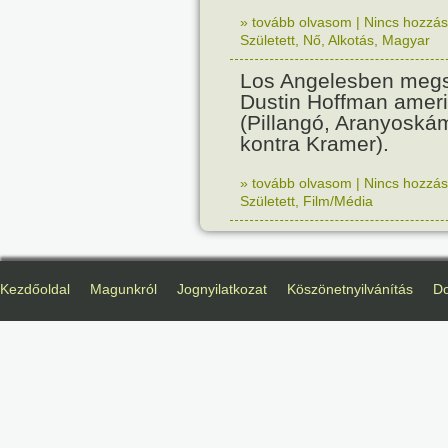
» tovább olvasom
|
Nincs hozzász
Született
,
Nő
,
Alkotás
,
Magyar
Los Angelesben megs
Dustin Hoffman ameri
(Pillangó, Aranyoská
kontra Kramer).
» tovább olvasom
|
Nincs hozzász
Született
,
Film/Média
Kezdőoldal
Magunkról
Jognyilatkozat
Köszönetnyilvánítás
D