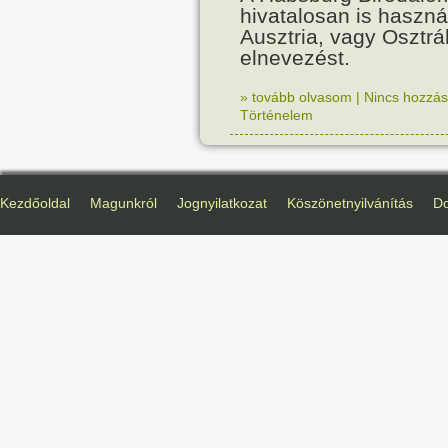
hivatalosan is haszná
Ausztria, vagy Osztr
elnevezést.
» tovább olvasom
|
Nincs hozzász
Történelem
Kezdőoldal
Magunkról
Jognyilatkozat
Köszönetnyilvánítás
D