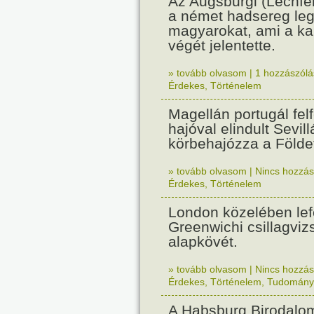
Az Augsburgi (Lechfe
a német hadsereg leg
magyarokat, ami a k
végét jelentette.
» tovább olvasom
|
1 hozzászólás
Érdekes
,
Történelem
Magellán portugál fel
hajóval elindult Sevil
körbehajózza a Földe
» tovább olvasom
|
Nincs hozzász
Érdekes
,
Történelem
London közelében lef
Greenwichi csillagviz
alapkövét.
» tovább olvasom
|
Nincs hozzász
Érdekes
,
Történelem
,
Tudomány
A Habsburg Birodalo