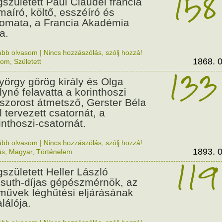
158
született Paul Claudel francia
maíró, költő, esszéíró és
lomata, a Francia Akadémia
a.
ább olvasom
|
Nincs hozzászólás, szólj hozzá!
1868. 0
lom
,
Született
133
György görög király és Olga
ályné felavatta a korinthoszi
dszorost átmetsző, Gerster Béla
l tervezett csatornát, a
inthoszi-csatornát.
ább olvasom
|
Nincs hozzászólás, szólj hozzá!
1893. 0
ás
,
Magyar
,
Történelem
119
született Heller László
suth-díjas gépészmérnök, az
művek léghűtési eljárásának
alálója.