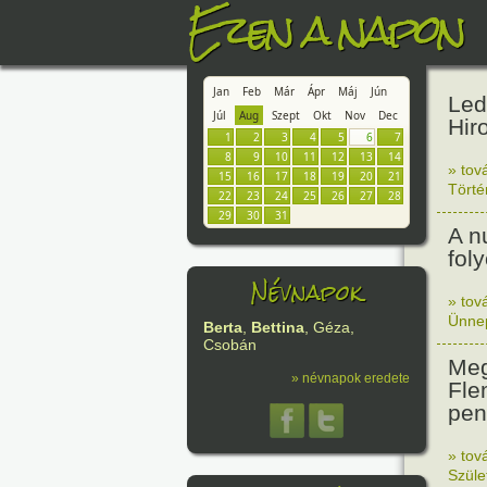
Ezen a napon
Jan
Feb
Már
Ápr
Máj
Jún
Led
Júl
Aug
Szept
Okt
Nov
Dec
Hir
1
2
3
4
5
6
7
8
9
10
11
12
13
14
» tov
15
16
17
18
19
20
21
Tört
22
23
24
25
26
27
28
29
30
31
A n
fol
Névnapok
» tov
Ünne
Berta
,
Bettina
, Géza,
Csobán
Meg
» névnapok eredete
Fle
peni
» tov
Szüle