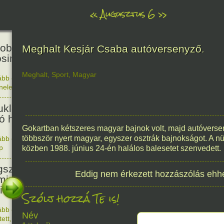
«
Augusztus 6
»
81
obták az első atombombát
Meghalt Kesjár Csaba autóversenyző.
osimára.
Meghalt
,
Sport
,
Magyar
ább olvasom
|
Nincs hozzászólás, szólj hozzá!
énelem
1945. 0
48
ukleáris fegyverek betiltásáért
yó harc világnapja
Gokartban kétszeres magyar bajnok volt, majd autóversenyz
többször nyert magyar, egyszer osztrák bajnokságot. A n
ább olvasom
|
Nincs hozzászólás, szólj hozzá!
p
1978. 0
közben 1988. június 24-én halálos balesetet szenvedett.
145
született Sir Alexander
Eddig nem érkezett hozzászólás ehh
ming, Nobel-díjas angol orvos, a
cillin felfedezője.
Szólj hozzá Te is!
ább olvasom
|
1 hozzászólás, szólj Te is hozzá!
Név
1881. 0
tett
,
Alkotás