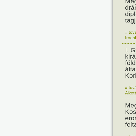
Meg
drá
dip
tagj
» tov
Iroda
I. 
kir
föl
álta
Kor
» tov
Alkot
Meg
Kos
erő
felt