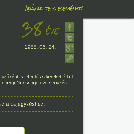
Ajánlj te is eseményt!
38
éve
éve
1988. 06. 24.
8. 06.
éve
őként is jelentős sikereket ért el:
ürnbergi Norisringen versenyzés
8. 06.
éve
ez a bejegyzéshez.
8. 06.