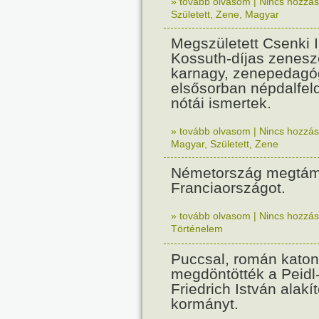
» tovább olvasom
|
Nincs hozzász
Született
,
Zene
,
Magyar
Megszületett Csenki 
Kossuth-díjas zenesz
karnagy, zenepedagó
elsősorban népdalfel
nótái ismertek.
» tovább olvasom
|
Nincs hozzász
Magyar
,
Született
,
Zene
Németország megtám
Franciaországot.
» tovább olvasom
|
Nincs hozzász
Történelem
Puccsal, román katon
megdöntötték a Peidl
Friedrich István alakít
kormányt.