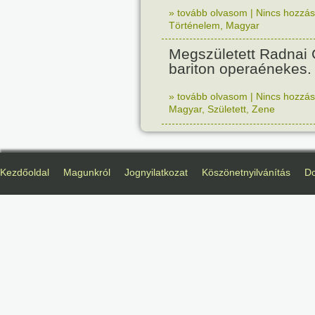
» tovább olvasom
|
Nincs hozzász
Történelem
,
Magyar
Megszületett Radnai
bariton operaénekes.
» tovább olvasom
|
Nincs hozzász
Magyar
,
Született
,
Zene
Kezdőoldal
Magunkról
Jognyilatkozat
Köszönetnyilvánítás
D