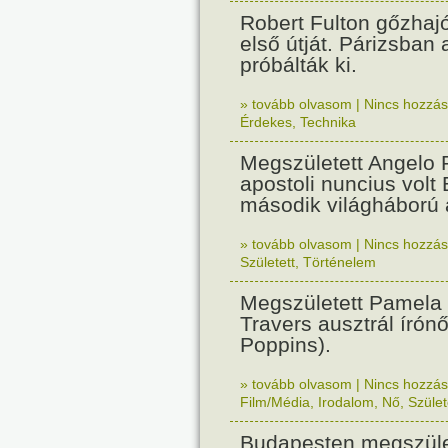
Robert Fulton gőzhaj
első útját. Párizsban
próbálták ki.
» tovább olvasom
|
Nincs hozzász
Érdekes
,
Technika
Megszületett Angelo R
apostoli nuncius volt
második világháború a
» tovább olvasom
|
Nincs hozzász
Született
,
Történelem
Megszületett Pamela
Travers ausztrál írón
Poppins).
» tovább olvasom
|
Nincs hozzász
Film/Média
,
Irodalom
,
Nő
,
Szület
Budapesten megszület