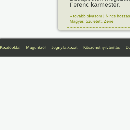
Ferenc karmester.
» tovább olvasom
|
Nincs hozzász
Magyar
,
Született
,
Zene
Kezdőoldal
Magunkról
Jognyilatkozat
Köszönetnyilvánítás
D