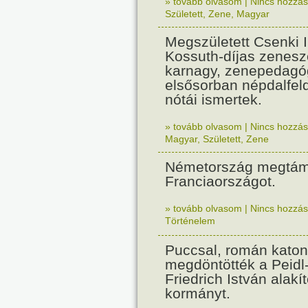
» tovább olvasom
|
Nincs hozzász
Született
,
Zene
,
Magyar
Megszületett Csenki 
Kossuth-díjas zenesz
karnagy, zenepedagó
elsősorban népdalfel
nótái ismertek.
» tovább olvasom
|
Nincs hozzász
Magyar
,
Született
,
Zene
Németország megtám
Franciaországot.
» tovább olvasom
|
Nincs hozzász
Történelem
Puccsal, román katon
megdöntötték a Peidl
Friedrich István alakít
kormányt.