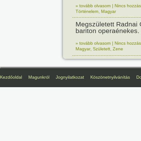
» tovább olvasom
|
Nincs hozzász
Történelem
,
Magyar
Megszületett Radnai
bariton operaénekes.
» tovább olvasom
|
Nincs hozzász
Magyar
,
Született
,
Zene
Kezdőoldal
Magunkról
Jognyilatkozat
Köszönetnyilvánítás
D