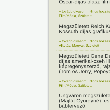
Oscar-díjas olasz fil
» tovább olvasom
|
Nincs hozzász
Film/Média
,
Született
Megszületett Reich Ká
Kossuth-díjas grafik
» tovább olvasom
|
Nincs hozzász
Alkotás
,
Magyar
,
Született
Megszületett Gene De
díjas amerikai-cseh ill
képregényszerző, raj
(Tom és Jerry, Popeye
» tovább olvasom
|
Nincs hozzász
Film/Média
,
Született
Ungváron megszületet
(Majlát Györgyné) fest
bábtervező.