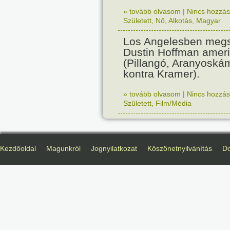
» tovább olvasom
|
Nincs hozzász
Született
,
Nő
,
Alkotás
,
Magyar
Los Angelesben megs
Dustin Hoffman ameri
(Pillangó, Aranyoská
kontra Kramer).
» tovább olvasom
|
Nincs hozzász
Született
,
Film/Média
Kezdőoldal
Magunkról
Jognyilatkozat
Köszönetnyilvánítás
D