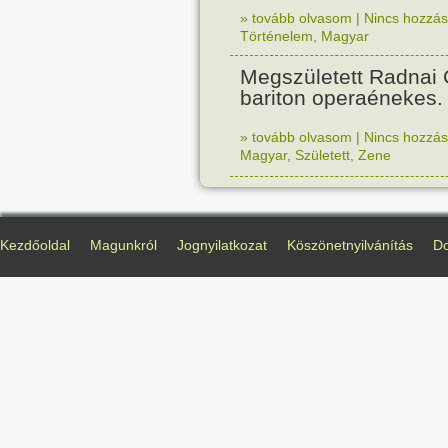
» tovább olvasom
|
Nincs hozzász
Történelem
,
Magyar
Megszületett Radnai
bariton operaénekes.
» tovább olvasom
|
Nincs hozzász
Magyar
,
Született
,
Zene
Kezdőoldal
Magunkról
Jognyilatkozat
Köszönetnyilvánítás
D