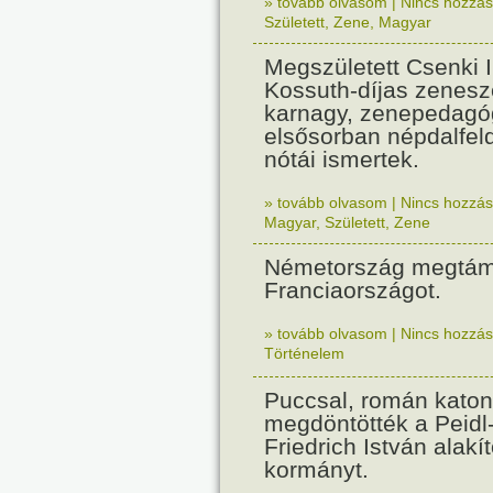
» tovább olvasom
|
Nincs hozzász
Született
,
Zene
,
Magyar
Megszületett Csenki 
Kossuth-díjas zenesz
karnagy, zenepedagó
elsősorban népdalfel
nótái ismertek.
» tovább olvasom
|
Nincs hozzász
Magyar
,
Született
,
Zene
Németország megtám
Franciaországot.
» tovább olvasom
|
Nincs hozzász
Történelem
Puccsal, román katon
megdöntötték a Peidl
Friedrich István alakít
kormányt.