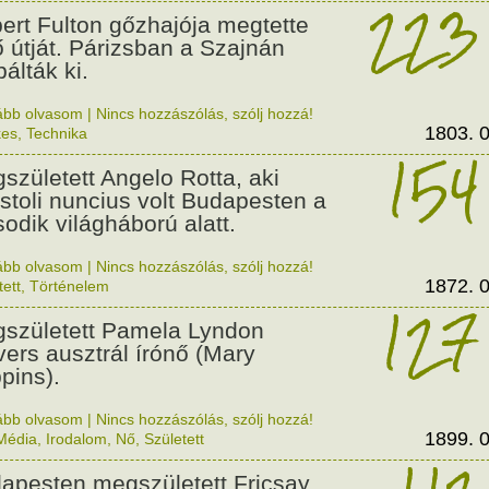
223
ert Fulton gőzhajója megtette
ő útját. Párizsban a Szajnán
álták ki.
ább olvasom
|
Nincs hozzászólás, szólj hozzá!
1803. 0
kes
,
Technika
154
született Angelo Rotta, aki
stoli nuncius volt Budapesten a
odik világháború alatt.
ább olvasom
|
Nincs hozzászólás, szólj hozzá!
1872. 0
tett
,
Történelem
127
született Pamela Lyndon
vers ausztrál írónő (Mary
pins).
ább olvasom
|
Nincs hozzászólás, szólj hozzá!
1899. 0
Média
,
Irodalom
,
Nő
,
Született
apesten megszületett Fricsay