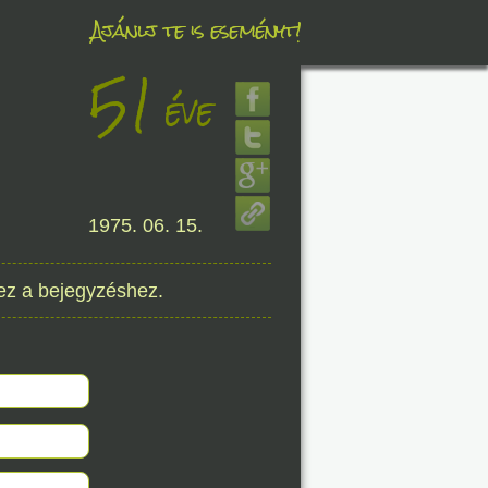
Ajánlj te is eseményt!
51
éve
éve
1975. 06. 15.
8. 09.
éve
ez a bejegyzéshez.
8. 09.
éve