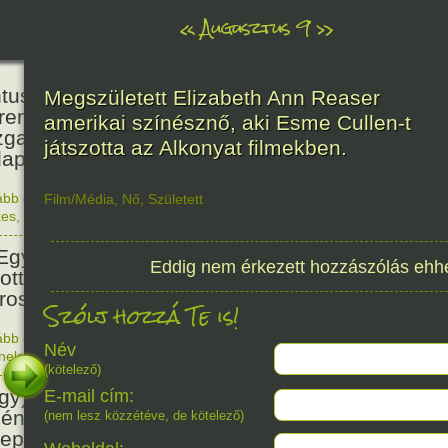
«
Augusztus 9
»
160
tus János természettudós
Megszületett Elizabeth Ann Reaser
reműködésével és
amerikai színésznő, aki Esme Cullen-t
zgatásával megnyílt a
játszotta az Alkonyat filmekben.
apesti Állat- és Növénykert.
ább olvasom
|
Nincs hozzászólás, szólj hozzá!
Film/Média
,
Nő
,
Született
1866. 0
kes
,
Magyar
81
Egyesült Államok atombombát
Eddig nem érkezett hozzászólás ehh
ott Nagaszakira, három nappal
irosimai támadás után.
Szólj hozzá Te is!
ább olvasom
|
Nincs hozzászólás, szólj hozzá!
Név
1945. 0
énelem
1676
(kötelező)
gy) Szent Izsák, az önálló
E-mail cím:
ény egyház megteremtőjének
(nem lesz közzétéve, de kötelező)
epe