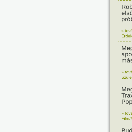
Rob
els
prób
» tov
Érde
Meg
apo
más
» tov
Szüle
Meg
Tra
Pop
» tov
Film/
Bud