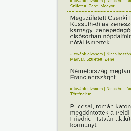
» tovább olvasom
|
Nincs hozzász
Született
,
Zene
,
Magyar
Megszületett Csenki 
Kossuth-díjas zenesz
karnagy, zenepedagó
elsősorban népdalfel
nótái ismertek.
» tovább olvasom
|
Nincs hozzász
Magyar
,
Született
,
Zene
Németország megtám
Franciaországot.
» tovább olvasom
|
Nincs hozzász
Történelem
Puccsal, román katon
megdöntötték a Peidl
Friedrich István alakít
kormányt.