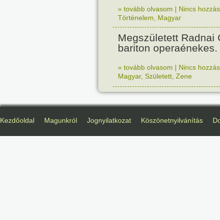
» tovább olvasom
|
Nincs hozzász
Történelem
,
Magyar
Megszületett Radnai
bariton operaénekes.
» tovább olvasom
|
Nincs hozzász
Magyar
,
Született
,
Zene
Kezdőoldal
Magunkról
Jognyilatkozat
Köszönetnyilvánítás
D