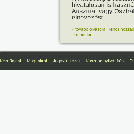
hivatalosan is haszná
Ausztria, vagy Osztr
elnevezést.
» tovább olvasom
|
Nincs hozzász
Történelem
Kezdőoldal
Magunkról
Jognyilatkozat
Köszönetnyilvánítás
D