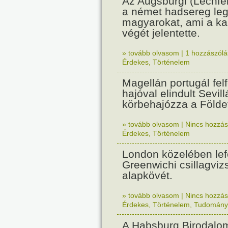
Az Augsburgi (Lechfe
a német hadsereg leg
magyarokat, ami a k
végét jelentette.
» tovább olvasom
|
1 hozzászólás
Érdekes
,
Történelem
Magellán portugál fel
hajóval elindult Sevil
körbehajózza a Földe
» tovább olvasom
|
Nincs hozzász
Érdekes
,
Történelem
London közelében lef
Greenwichi csillagviz
alapkövét.
» tovább olvasom
|
Nincs hozzász
Érdekes
,
Történelem
,
Tudomány
A Habsburg Birodalo