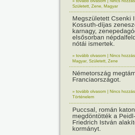
» tovább olvasom
|
Nincs hozzász
Született
,
Zene
,
Magyar
Megszületett Csenki 
Kossuth-díjas zenesz
karnagy, zenepedagó
elsősorban népdalfel
nótái ismertek.
» tovább olvasom
|
Nincs hozzász
Magyar
,
Született
,
Zene
Németország megtám
Franciaországot.
» tovább olvasom
|
Nincs hozzász
Történelem
Puccsal, román katon
megdöntötték a Peidl
Friedrich István alakít
kormányt.