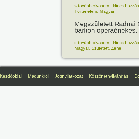
» tovább olvasom
|
Nincs hozzász
Történelem
,
Magyar
Megszületett Radnai
bariton operaénekes.
» tovább olvasom
|
Nincs hozzász
Magyar
,
Született
,
Zene
Kezdőoldal
Magunkról
Jognyilatkozat
Köszönetnyilvánítás
D