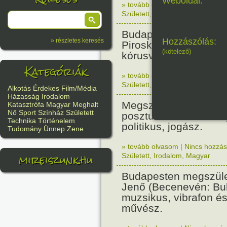
Weboldal:
» tovább olvasom
|
Nincs hozzász
Született
,
Történelem
,
Nő
Budapesten megszüle
Hozzászólás:
» részletes keresés
Piroska zenetanárnő,
(kötelező)
kórusvezető.
Kategóriák
» tovább olvasom
|
Nincs hozzász
Született
,
Nő
,
Zene
,
Magyar
Alkotás
Érdekes
Film/Média
Házasság
Irodalom
Megszületett Bibó Ist
Katasztrófa
Magyar
Meghalt
Nő
Sport
Színház
Született
posztumusz Széchenyi
Technika
Történelem
politikus, jogász.
Tudomány
Ünnep
Zene
» tovább olvasom
|
Nincs hozzász
mireiszunk.hu
Született
,
Irodalom
,
Magyar
Budapesten megszüle
Jenő (Becenevén: Bub
muzsikus, vibrafon és
művész.