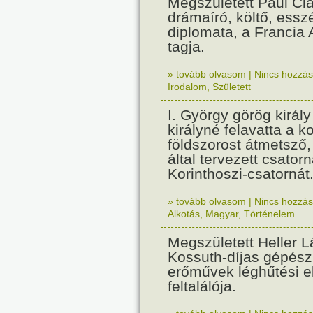
Megszületett Paul Cla
drámaíró, költő, essz
diplomata, a Francia
tagja.
» tovább olvasom
|
Nincs hozzász
Irodalom
,
Született
I. György görög királ
királyné felavatta a k
földszorost átmetsző,
által tervezett csatorn
Korinthoszi-csatornát
» tovább olvasom
|
Nincs hozzász
Alkotás
,
Magyar
,
Történelem
Megszületett Heller L
Kossuth-díjas gépés
erőművek léghűtési e
feltalálója.