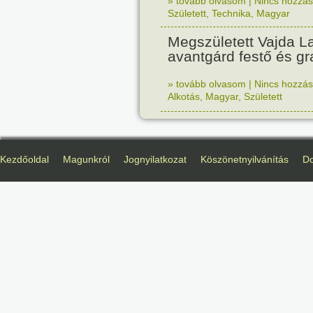
» tovább olvasom
|
Nincs hozzász
Született
,
Technika
,
Magyar
Megszületett Vajda La
avantgárd festő és gr
» tovább olvasom
|
Nincs hozzász
Alkotás
,
Magyar
,
Született
Kezdőoldal
Magunkról
Jognyilatkozat
Köszönetnyilvánítás
D