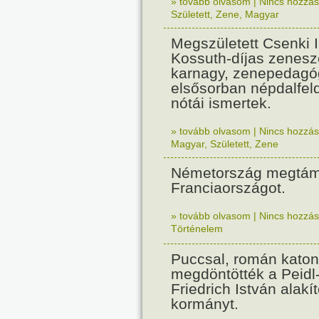
» tovább olvasom
|
Nincs hozzász
Született
,
Zene
,
Magyar
Megszületett Csenki 
Kossuth-díjas zenesz
karnagy, zenepedagó
elsősorban népdalfel
nótái ismertek.
» tovább olvasom
|
Nincs hozzász
Magyar
,
Született
,
Zene
Németország megtám
Franciaországot.
» tovább olvasom
|
Nincs hozzász
Történelem
Puccsal, román katon
megdöntötték a Peidl
Friedrich István alakít
kormányt.