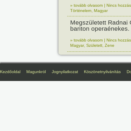
» tovább olvasom
|
Nincs hozzász
Történelem
,
Magyar
Megszületett Radnai
bariton operaénekes.
» tovább olvasom
|
Nincs hozzász
Magyar
,
Született
,
Zene
Kezdőoldal
Magunkról
Jognyilatkozat
Köszönetnyilvánítás
D