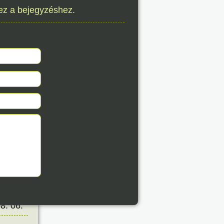
ez a bejegyzéshez.
éve
8. 06.
éve
8. 06.
éve
8. 06.