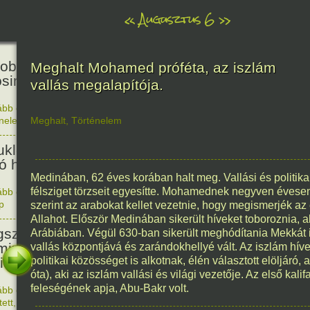
«
Augusztus 6
»
81
obták az első atombombát
Meghalt Mohamed próféta, az iszlám
osimára.
vallás megalapítója.
ább olvasom
|
Nincs hozzászólás, szólj hozzá!
énelem
Meghalt
,
Történelem
1945. 0
48
ukleáris fegyverek betiltásáért
yó harc világnapja
Medinában, 62 éves korában halt meg. Vallási és politik
félsziget törzseit egyesítte. Mohamednek negyven évesen
ább olvasom
|
Nincs hozzászólás, szólj hozzá!
p
1978. 0
szerint az arabokat kellet vezetnie, hogy megismerjék az
145
Allahot. Először Medinában sikerült híveket toboroznia, ak
született Sir Alexander
Arábiában. Végül 630-ban sikerült meghódítania Mekkát is
ming, Nobel-díjas angol orvos, a
vallás központjává és zarándokhellyé vált. Az iszlám hí
cillin felfedezője.
politikai közösséget is alkotnak, élén választott elöljáró, 
óta), aki az iszlám vallási és világi vezetője. Az első k
feleségének apja, Abu-Bakr volt.
ább olvasom
|
1 hozzászólás, szólj Te is hozzá!
1881. 0
tett
,
Alkotás