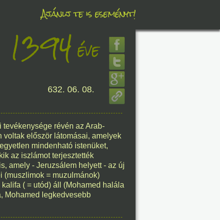
Ajánlj te is eseményt!
1394
éve
éve
8. 06.
632. 06. 08.
éve
ai tevékenysége révén az Arab-
 voltak először látomásai, amelyek
8. 06.
 egyetlen mindenható istenüket,
ik az iszlámot terjesztették
éve
, amely - Jeruzsálem helyett - az új
vei (muszlimok = muzulmánok)
a kalifa ( = utód) áll (Mohamed halála
alifa, Mohamed legkedvesebb
8. 06.