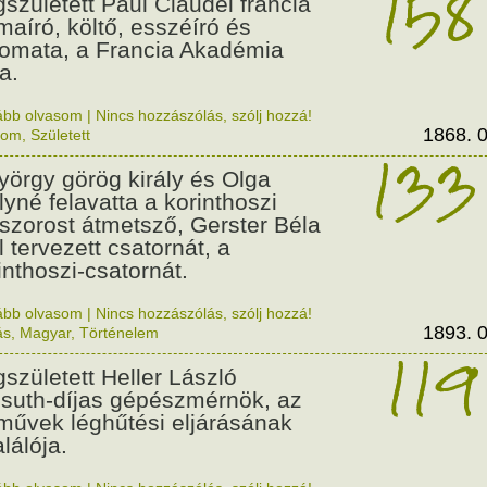
158
született Paul Claudel francia
maíró, költő, esszéíró és
lomata, a Francia Akadémia
a.
ább olvasom
|
Nincs hozzászólás, szólj hozzá!
1868. 0
lom
,
Született
133
György görög király és Olga
ályné felavatta a korinthoszi
dszorost átmetsző, Gerster Béla
l tervezett csatornát, a
inthoszi-csatornát.
ább olvasom
|
Nincs hozzászólás, szólj hozzá!
1893. 0
ás
,
Magyar
,
Történelem
119
született Heller László
suth-díjas gépészmérnök, az
művek léghűtési eljárásának
alálója.