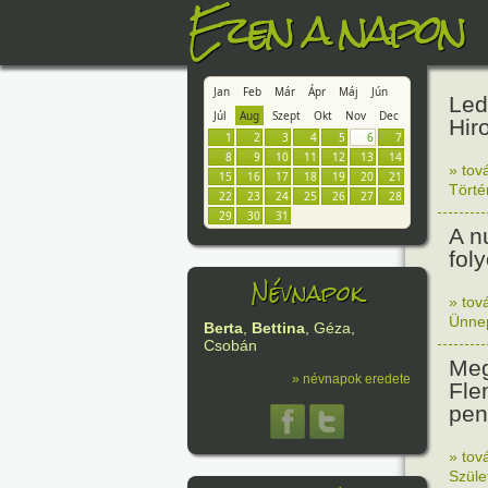
Ezen a napon
Jan
Feb
Már
Ápr
Máj
Jún
Led
Júl
Aug
Szept
Okt
Nov
Dec
Hir
1
2
3
4
5
6
7
8
9
10
11
12
13
14
» tov
15
16
17
18
19
20
21
Tört
22
23
24
25
26
27
28
29
30
31
A n
fol
Névnapok
» tov
Ünne
Berta
,
Bettina
, Géza,
Csobán
Meg
» névnapok eredete
Fle
peni
» tov
Szüle