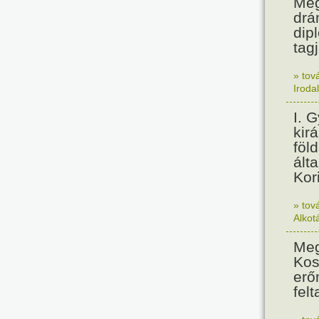
Meg
drá
dip
tagj
» tov
Iroda
I. 
kir
föl
álta
Kor
» tov
Alkot
Meg
Kos
erő
felt