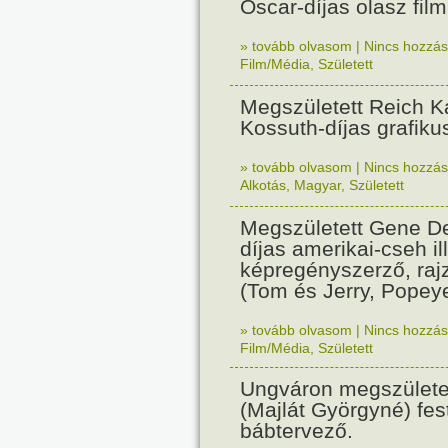
Oscar-díjas olasz fil
» tovább olvasom
|
Nincs hozzász
Film/Média
,
Született
Megszületett Reich Ká
Kossuth-díjas grafik
» tovább olvasom
|
Nincs hozzász
Alkotás
,
Magyar
,
Született
Megszületett Gene De
díjas amerikai-cseh ill
képregényszerző, raj
(Tom és Jerry, Popeye
» tovább olvasom
|
Nincs hozzász
Film/Média
,
Született
Ungváron megszületet
(Majlát Györgyné) fest
bábtervező.