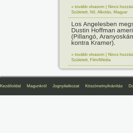
» tovább olvasom
|
Nincs hozzász
Született
,
Nő
,
Alkotás
,
Magyar
Los Angelesben megs
Dustin Hoffman ameri
(Pillangó, Aranyoská
kontra Kramer).
» tovább olvasom
|
Nincs hozzász
Született
,
Film/Média
Kezdőoldal
Magunkról
Jognyilatkozat
Köszönetnyilvánítás
D