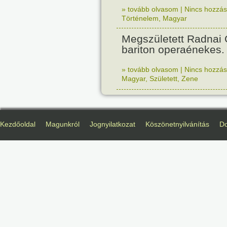
» tovább olvasom
|
Nincs hozzász
Történelem
,
Magyar
Megszületett Radnai
bariton operaénekes.
» tovább olvasom
|
Nincs hozzász
Magyar
,
Született
,
Zene
Kezdőoldal
Magunkról
Jognyilatkozat
Köszönetnyilvánítás
D