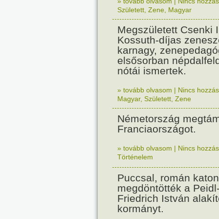
» tovább olvasom
|
Nincs hozzász
Született
,
Zene
,
Magyar
Megszületett Csenki 
Kossuth-díjas zenesz
karnagy, zenepedagó
elsősorban népdalfel
nótái ismertek.
» tovább olvasom
|
Nincs hozzász
Magyar
,
Született
,
Zene
Németország megtám
Franciaországot.
» tovább olvasom
|
Nincs hozzász
Történelem
Puccsal, román katon
megdöntötték a Peidl
Friedrich István alakít
kormányt.