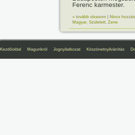
Ferenc karmester.
» tovább olvasom
|
Nincs hozzász
Magyar
,
Született
,
Zene
Kezdőoldal
Magunkról
Jognyilatkozat
Köszönetnyilvánítás
D