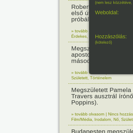
(nem lesz közzétéve, 
Robert Fulton gőzhaj
első útját. Párizsban
Weboldal:
próbálták ki.
» tovább olvasom
|
Nincs hozzász
Hozzászólás:
Érdekes
,
Technika
(kötelező)
Megszületett Angelo R
apostoli nuncius volt
második világháború a
» tovább olvasom
|
Nincs hozzász
Született
,
Történelem
Megszületett Pamela
Travers ausztrál írón
Poppins).
» tovább olvasom
|
Nincs hozzász
Film/Média
,
Irodalom
,
Nő
,
Szület
Budapesten megszület