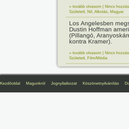
» tovább olvasom
|
Nincs hozzász
Született
,
Nő
,
Alkotás
,
Magyar
Los Angelesben megs
Dustin Hoffman ameri
(Pillangó, Aranyoská
kontra Kramer).
» tovább olvasom
|
Nincs hozzász
Született
,
Film/Média
Kezdőoldal
Magunkról
Jognyilatkozat
Köszönetnyilvánítás
D