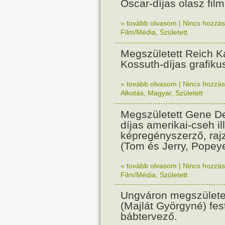
Oscar-díjas olasz fil
» tovább olvasom
|
Nincs hozzász
Film/Média
,
Született
Megszületett Reich Ká
Kossuth-díjas grafik
» tovább olvasom
|
Nincs hozzász
Alkotás
,
Magyar
,
Született
Megszületett Gene De
díjas amerikai-cseh ill
képregényszerző, raj
(Tom és Jerry, Popeye
» tovább olvasom
|
Nincs hozzász
Film/Média
,
Született
Ungváron megszületet
(Majlát Györgyné) fest
bábtervező.