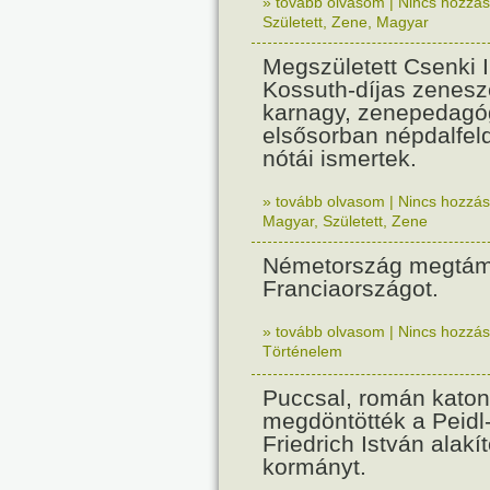
» tovább olvasom
|
Nincs hozzász
Született
,
Zene
,
Magyar
Megszületett Csenki 
Kossuth-díjas zenesz
karnagy, zenepedagó
elsősorban népdalfel
nótái ismertek.
» tovább olvasom
|
Nincs hozzász
Magyar
,
Született
,
Zene
Németország megtám
Franciaországot.
» tovább olvasom
|
Nincs hozzász
Történelem
Puccsal, román katon
megdöntötték a Peidl
Friedrich István alakít
kormányt.