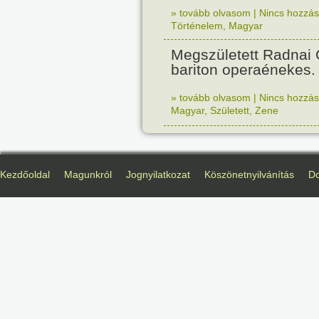
» tovább olvasom
|
Nincs hozzász
Történelem
,
Magyar
Megszületett Radnai
bariton operaénekes.
» tovább olvasom
|
Nincs hozzász
Magyar
,
Született
,
Zene
Kezdőoldal
Magunkról
Jognyilatkozat
Köszönetnyilvánítás
D