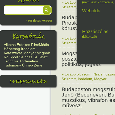
» tovább olvasom
(nem lesz közzétéve, 
|
Nincs hozzász
Született
,
Történelem
,
Nő
Weboldal:
Budapesten megszüle
» részletes keresés
Piroska zenetanárnő,
kórusvezető.
Hozzászólás:
Kategóriák
(kötelező)
» tovább olvasom
|
Nincs hozzász
Született
,
Nő
,
Zene
,
Magyar
Alkotás
Érdekes
Film/Média
Házasság
Irodalom
Megszületett Bibó Ist
Katasztrófa
Magyar
Meghalt
Nő
Sport
Színház
Született
posztumusz Széchenyi
Technika
Történelem
politikus, jogász.
Tudomány
Ünnep
Zene
» tovább olvasom
|
Nincs hozzász
mireiszunk.hu
Született
,
Irodalom
,
Magyar
Budapesten megszüle
Jenő (Becenevén: Bub
muzsikus, vibrafon és
művész.