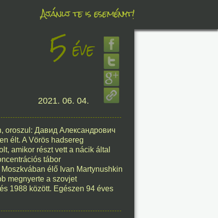
Ajánlj te is eseményt!
5
éve
éve
2021. 06. 04.
8. 09.
éve
an, oroszul: Давид Александрович
n élt. A Vörös hadsereg
t, amikor részt vett a nácik által
oncentrációs tábor
a Moszkvában élő Ivan Martynushkin
8. 09.
őbb megnyerte a szovjet
 és 1988 között. Egészen 94 éves
éve