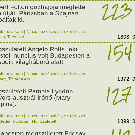
223
ert Fulton gőzhajója megtette
ő útját. Párizsban a Szajnán
álták ki.
ább olvasom
|
Nincs hozzászólás, szólj hozzá!
1803. 0
kes
,
Technika
154
született Angelo Rotta, aki
stoli nuncius volt Budapesten a
odik világháború alatt.
ább olvasom
|
Nincs hozzászólás, szólj hozzá!
1872. 0
tett
,
Történelem
127
született Pamela Lyndon
vers ausztrál írónő (Mary
pins).
ább olvasom
|
Nincs hozzászólás, szólj hozzá!
1899. 0
Média
,
Irodalom
,
Nő
,
Született
apesten megszületett Fricsay