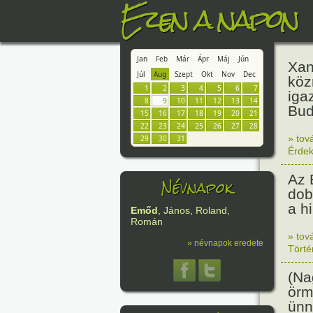
Ezen a napon
Jan
Feb
Már
Ápr
Máj
Jún
Xan
Júl
Aug
Szept
Okt
Nov
Dec
köz
1
2
3
4
5
6
7
iga
8
9
10
11
12
13
14
Bud
15
16
17
18
19
20
21
22
23
24
25
26
27
28
» tov
29
30
31
Érde
Az 
Névnapok
dob
a h
Emőd
, János, Roland,
Román
» tov
» névnapok eredete
Tört
(Na
örm
ünn