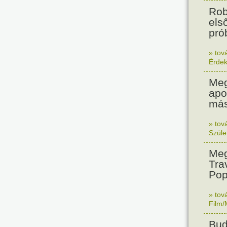
Rob
els
prób
» tov
Érde
Meg
apo
más
» tov
Szüle
Meg
Tra
Pop
» tov
Film/
Bud