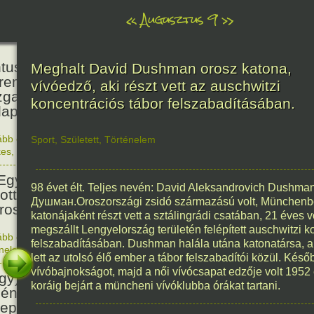
«
Augusztus 9
»
160
tus János természettudós
Meghalt David Dushman orosz katona,
reműködésével és
vívóedző, aki részt vett az auschwitzi
zgatásával megnyílt a
koncentrációs tábor felszabadításában.
apesti Állat- és Növénykert.
ább olvasom
|
Nincs hozzászólás, szólj hozzá!
Sport
,
Született
,
Történelem
1866. 0
kes
,
Magyar
81
Egyesült Államok atombombát
98 évet élt. Teljes nevén: David Aleksandrovich Dushm
ott Nagaszakira, három nappal
Душман.Oroszországi zsidó származású volt, Münchenbe
irosimai támadás után.
katonájaként részt vett a sztálingrádi csatában, 21 éves vol
megszállt Lengyelország területén felépített auschwitzi k
ább olvasom
|
Nincs hozzászólás, szólj hozzá!
felszabadításában. Dushman halála utána katonatársa, 
1945. 0
énelem
1676
lett az utolsó élő ember a tábor felszabadítói közül. Kés
vívóbajnokságot, majd a női vívócsapat edzője volt 1952
gy) Szent Izsák, az önálló
koráig bejárt a müncheni vívóklubba órákat tartani.
ény egyház megteremtőjének
epe