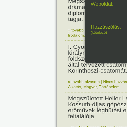
Megszületett Paul Cla
Weboldal:
drámaíró, költő, essz
diplomata, a Francia
tagja.
Hozzászólás:
» tovább olvasom
|
Nincs hozzász
(kötelező)
Irodalom
,
Született
I. György görög királ
királyné felavatta a k
földszorost átmetsző,
által tervezett csatorn
Korinthoszi-csatornát
» tovább olvasom
|
Nincs hozzász
Alkotás
,
Magyar
,
Történelem
Megszületett Heller L
Kossuth-díjas gépés
erőművek léghűtési e
feltalálója.