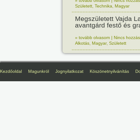
» tovább olvasom
|
Nincs hozzász
Született
,
Technika
,
Magyar
Megszületett Vajda La
avantgárd festő és gr
» tovább olvasom
|
Nincs hozzász
Alkotás
,
Magyar
,
Született
Kezdőoldal
Magunkról
Jognyilatkozat
Köszönetnyilvánítás
D