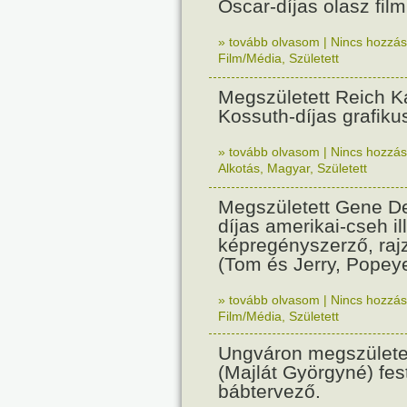
Oscar-díjas olasz fil
» tovább olvasom
|
Nincs hozzász
Film/Média
,
Született
Megszületett Reich Ká
Kossuth-díjas grafik
» tovább olvasom
|
Nincs hozzász
Alkotás
,
Magyar
,
Született
Megszületett Gene De
díjas amerikai-cseh ill
képregényszerző, raj
(Tom és Jerry, Popeye
» tovább olvasom
|
Nincs hozzász
Film/Média
,
Született
Ungváron megszületet
(Majlát Györgyné) fest
bábtervező.