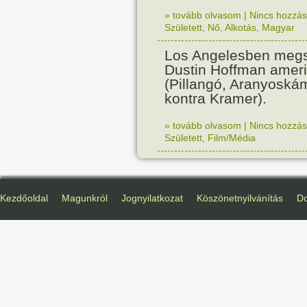
» tovább olvasom
|
Nincs hozzász
Született
,
Nő
,
Alkotás
,
Magyar
Los Angelesben megs
Dustin Hoffman ameri
(Pillangó, Aranyoská
kontra Kramer).
» tovább olvasom
|
Nincs hozzász
Született
,
Film/Média
Kezdőoldal
Magunkról
Jognyilatkozat
Köszönetnyilvánítás
D