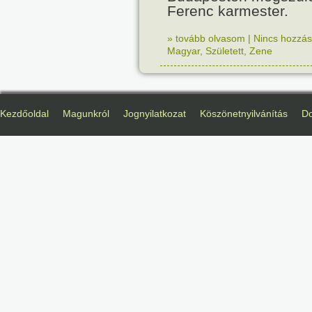
Ferenc karmester.
» tovább olvasom
|
Nincs hozzász
Magyar
,
Született
,
Zene
Kezdőoldal
Magunkról
Jognyilatkozat
Köszönetnyilvánítás
D