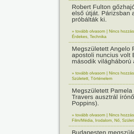
Robert Fulton gőzhaj
első útját. Párizsban
próbálták ki.
» tovább olvasom
|
Nincs hozzász
Érdekes
,
Technika
Megszületett Angelo R
apostoli nuncius volt
második világháború a
» tovább olvasom
|
Nincs hozzász
Született
,
Történelem
Megszületett Pamela
Travers ausztrál írón
Poppins).
» tovább olvasom
|
Nincs hozzász
Film/Média
,
Irodalom
,
Nő
,
Szület
Budapesten megszület