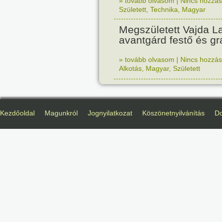
» tovább olvasom
|
Nincs hozzász
Született
,
Technika
,
Magyar
Megszületett Vajda La
avantgárd festő és gr
» tovább olvasom
|
Nincs hozzász
Alkotás
,
Magyar
,
Született
Kezdőoldal
Magunkról
Jognyilatkozat
Köszönetnyilvánítás
D