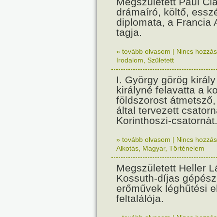
Megszületett Paul Cla
drámaíró, költő, essz
diplomata, a Francia
tagja.
» tovább olvasom
|
Nincs hozzász
Irodalom
,
Született
I. György görög királ
királyné felavatta a k
földszorost átmetsző,
által tervezett csatorn
Korinthoszi-csatornát
» tovább olvasom
|
Nincs hozzász
Alkotás
,
Magyar
,
Történelem
Megszületett Heller L
Kossuth-díjas gépés
erőművek léghűtési e
feltalálója.