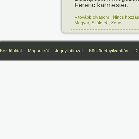
Ferenc karmester.
» tovább olvasom
|
Nincs hozzász
Magyar
,
Született
,
Zene
Kezdőoldal
Magunkról
Jognyilatkozat
Köszönetnyilvánítás
D