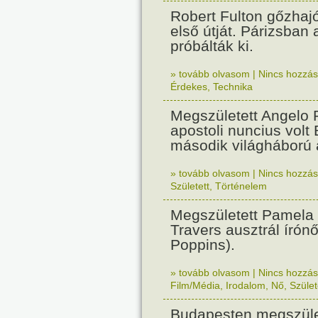
Robert Fulton gőzhaj
első útját. Párizsban
próbálták ki.
» tovább olvasom
|
Nincs hozzász
Érdekes
,
Technika
Megszületett Angelo R
apostoli nuncius volt
második világháború a
» tovább olvasom
|
Nincs hozzász
Született
,
Történelem
Megszületett Pamela
Travers ausztrál írón
Poppins).
» tovább olvasom
|
Nincs hozzász
Film/Média
,
Irodalom
,
Nő
,
Szület
Budapesten megszület