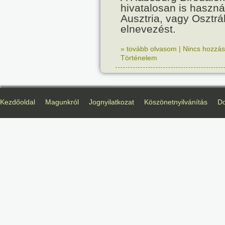
hivatalosan is haszná
Ausztria, vagy Osztr
elnevezést.
» tovább olvasom
|
Nincs hozzász
Történelem
Kezdőoldal
Magunkról
Jognyilatkozat
Köszönetnyilvánítás
D