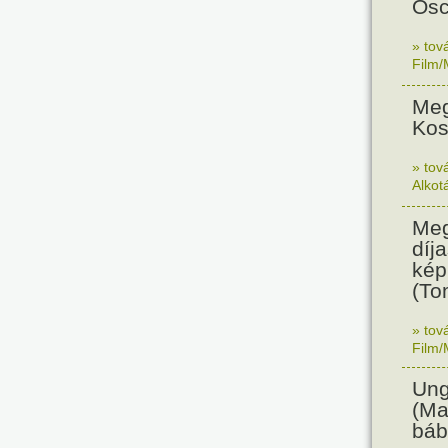
Osc
» tov
Film/
Meg
Kos
» tov
Alkot
Meg
díja
kép
(To
» tov
Film/
Ung
(Ma
báb