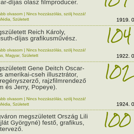
ar-díjas olasz filmproducer.
ább olvasom
|
Nincs hozzászólás, szólj hozzá!
Média
,
Született
1919. 0
104
született Reich Károly,
suth-díjas grafikusművész.
ább olvasom
|
Nincs hozzászólás, szólj hozzá!
ás
,
Magyar
,
Született
1922. 0
102
született Gene Deitch Oscar-
s amerikai-cseh illusztrátor,
regényszerző, rajzfilmrendező
m és Jerry, Popeye).
ább olvasom
|
Nincs hozzászólás, szólj hozzá!
1924. 0
Média
,
Született
100
váron megszületett Ország Lili
jlát Györgyné) festő, grafikus,
tervező.