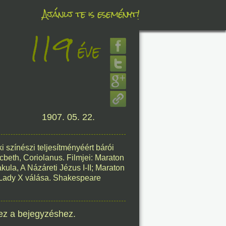
Ajánlj te is eseményt!
119
éve
éve
8. 08.
1907. 05. 22.
éve
 színészi teljesítményéért bárói
acbeth, Coriolanus. Filmjei: Maraton
akula, A Názáreti Jézus I-II; Maraton
; Lady X válása. Shakespeare
8. 08.
éve
ez a bejegyzéshez.