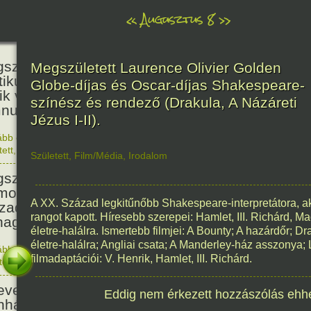
«
Augusztus 8
»
236
született Kölcsey Ferenc költő,
Megszületett Laurence Olivier Golden
itikus, akadémikus, a reformkor
Globe-díjas és Oscar-díjas Shakespeare-
ik vezéregyénisége, a nemzeti
színész és rendező (Drakula, A Názáreti
nusz költője.
Jézus I-II).
ább olvasom
|
1 hozzászólás, szólj Te is hozzá!
1790. 0
tett
,
Történelem
,
Zene
,
Magyar
Született
,
Film/Média
,
Irodalom
336
született Mikes Kelemen
oáríró, műfordító, a XVIII.
A XX. Század legkitűnőbb Shakespeare-interpretátora, aki
zadi magyar prózairodalom
rangot kapott. Híresebb szerepei: Hamlet, III. Richárd, M
nagyobb alakja.
életre-halálra. Ismertebb filmjei: A Bounty; A hazárdőr; Dr
életre-halálra; Angliai csata; A Manderley-ház asszonya
ább olvasom
|
1 hozzászólás, szólj Te is hozzá!
filmadaptációi: V. Henrik, Hamlet, III. Richárd.
1690. 0
tett
,
Történelem
,
Irodalom
,
Magyar
186
evezték a Pesti Magyar
Eddig nem érkezett hozzászólás ehh
nházat Nemzeti Színháznak.