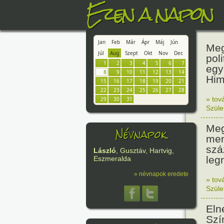
Ezen a napon
Jan
Feb
Már
Ápr
Máj
Jún
Meg
Júl
Aug
Szept
Okt
Nov
Dec
pol
1
2
3
4
5
6
7
egy
8
9
10
11
12
13
14
Him
15
16
17
18
19
20
21
22
23
24
25
26
27
28
» tov
29
30
31
Szüle
Meg
Névnapok
mem
szá
László
, Gusztáv, Hartvig,
leg
Eszmeralda
» névnapok eredete
» tov
Szüle
Eln
Szí