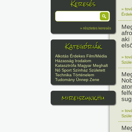
Keresés
» tov
Érde
Meg
» részletes keresés
afr
aki
Kategóriák
els
Alkotás
Érdekes
Film/Média
» tov
Házasság
Irodalom
Szüle
Katasztrófa
Magyar
Meghalt
Nő
Sport
Színház
Született
Meg
Technika
Történelem
Nob
Tudomány
Ünnep
Zene
ato
felf
mireiszunk.hu
sug
» tov
Szüle
Meg