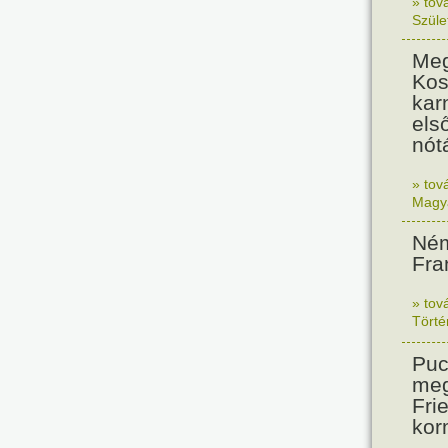
» tov
Szüle
Meg
Kos
kar
els
nót
» tov
Magy
Ném
Fra
» tov
Tört
Puc
meg
Frie
kor