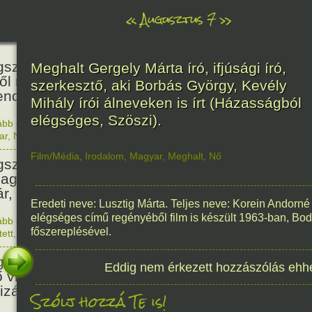
«
Augusztus 7
»
466
született Báthori Erzsébet,
Meghalt Gergely Márta író, ifjúsági író,
ről rémséges és kegyetlen
szerkesztő, aki Borbás György, Kevély
endák éltek.
Mihály írói álneveken is írt (Házasságból
elégséges, Szöszi).
ább olvasom
|
Nincs hozzászólás, szólj hozzá!
1560. 0
ar
,
Nő
,
Történelem
201
Film/Média
,
Irodalom
,
Magyar
,
Meghalt
,
Nő
született Kondor Gusztáv
llagász, matematikus, egyetemi
ár, akadémikus.
Eredeti neve: Lusztig Márta. Teljes neve: Korein Andorn
elégséges című regényéből film is készült 1963-ban, Bod
ább olvasom
|
Nincs hozzászólás, szólj hozzá!
főszereplésével.
1825. 0
tett
,
Technika
,
Magyar
150
született Mata Hari, a híres
Eddig nem érkezett hozzászólás ehh
ő világháborús táncosnő,
tizán és kém.
Szólj hozzá Te is!