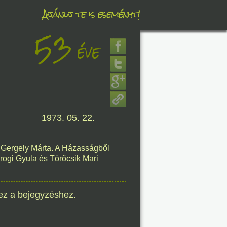
Ajánlj te is eseményt!
53
éve
éve
8. 07.
éve
1973. 05. 22.
é Gergely Márta. A Házasságből
rogi Gyula és Törőcsik Mari
8. 07.
éve
ez a bejegyzéshez.