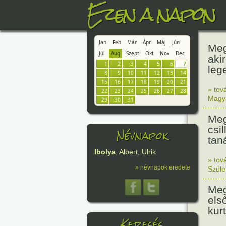
Ezen a napon
Jan
Feb
Már
Ápr
Máj
Jún
Meg
Júl
Aug
Szept
Okt
Nov
Dec
aki
1
2
3
4
5
6
7
leg
8
9
10
11
12
13
14
15
16
17
18
19
20
21
» tov
22
23
24
25
26
27
28
Magy
29
30
31
Meg
csi
Névnapok
tan
Ibolya
, Albert, Ulrik
» tov
» névnapok eredete
Szüle
Meg
els
kur
Keresés