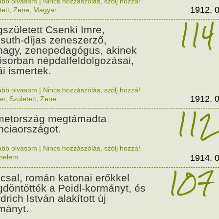
ább olvasom
|
Nincs hozzászólás, szólj hozzá!
1912. 0
tett
,
Zene
,
Magyar
114
született Csenki Imre,
suth-díjas zeneszerző,
nagy, zenepedagógus, akinek
ősorban népdalfeldolgozásai,
ái ismertek.
ább olvasom
|
Nincs hozzászólás, szólj hozzá!
1912. 0
ar
,
Született
,
Zene
112
etország megtámadta
nciaországot.
ább olvasom
|
Nincs hozzászólás, szólj hozzá!
énelem
1914. 0
107
csal, román katonai erőkkel
döntötték a Peidl-kormányt, és
drich István alakított új
mányt.